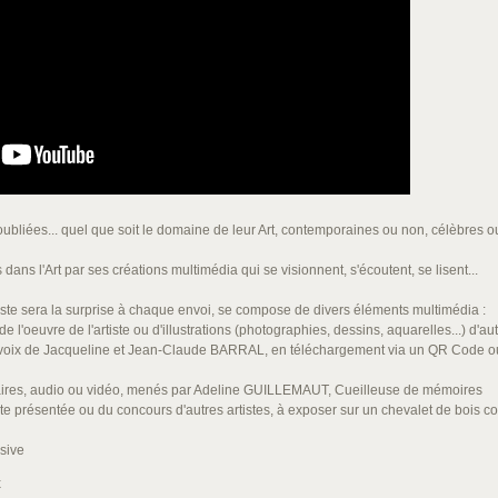
liées... quel que soit le domaine de leur Art, contemporaines ou non, célèbres o
s l'Art par ses créations multimédia qui se visionnent, s'écoutent, se lisent...
ste sera la surprise à chaque envoi, se compose de divers éléments multimédia :
 l'oeuvre de l'artiste ou d'illustrations (photographies, dessins, aquarelles...) d'autr
voix de Jacqueline et Jean-Claude BARRAL, en téléchargement via un QR Code ou
stolaires, audio ou vidéo, menés par Adeline GUILLEMAUT, Cueilleuse de mémoires
te présentée ou du concours d'autres artistes, à exposer sur un chevalet de bois co
sive
x