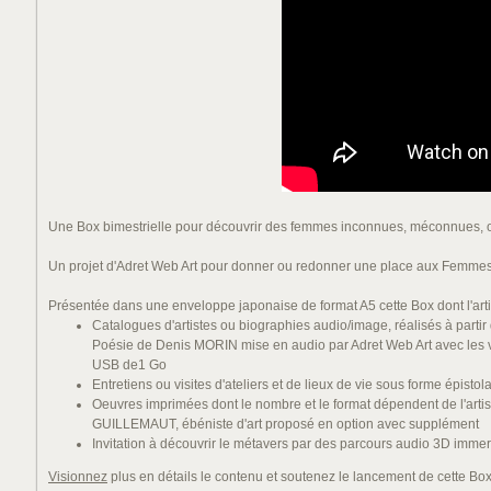
Une Box bimestrielle pour découvrir des femmes inconnues, méconnues, oub
Un projet d'Adret Web Art pour donner ou redonner une place aux Femmes dan
Présentée dans une enveloppe japonaise de format A5 cette Box dont l'arti
Catalogues d'artistes ou biographies audio/image, réalisés à partir de
Poésie de Denis MORIN mise en audio par Adret Web Art avec les 
USB de1 Go
Entretiens ou visites d'ateliers et de lieux de vie sous forme épi
Oeuvres imprimées dont le nombre et le format dépendent de l'artis
GUILLEMAUT, ébéniste d'art proposé en option avec supplément
Invitation à découvrir le métavers par des parcours audio 3D immer
Visionnez
plus en détails le contenu et soutenez le lancement de cette Bo