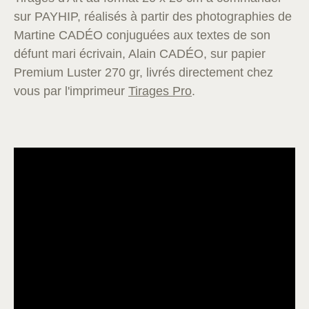
sur PAYHIP, réalisés à partir des photographies de
Martine CADÉO conjuguées aux textes de son
défunt mari écrivain, Alain CADÉO, sur papier
Premium Luster 270 gr, livrés directement chez
vous par l'imprimeur
Tirages Pro
.