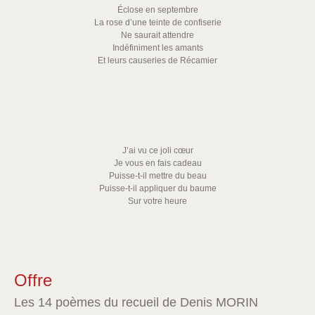
Éclose en septembre
La rose d’une teinte de confiserie
Ne saurait attendre
Indéfiniment les amants
Et leurs causeries de Récamier
J’ai vu ce joli cœur
Je vous en fais cadeau
Puisse-t-il mettre du beau
Puisse-t-il appliquer du baume
Sur votre heure
Offre
Les 14 poèmes du recueil de Denis MORIN