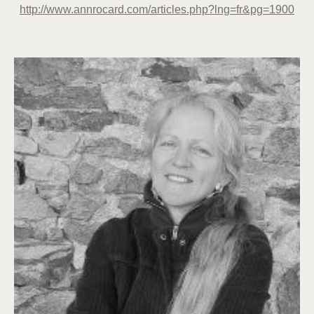
http://www.annrocard.com/articles.php?lng=fr&pg=1900