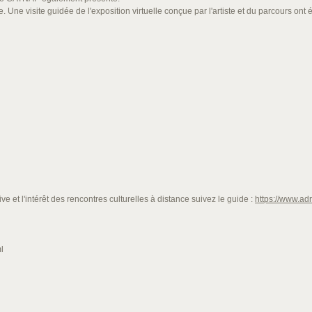
ne visite guidée de l'exposition virtuelle conçue par l'artiste et du parcours ont 
ve et l'intérêt des rencontres culturelles à distance suivez le guide :
https://www.adr
l