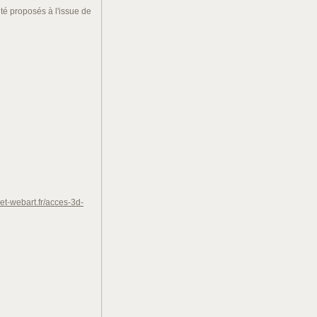
été proposés à l'issue de
et-webart.fr/acces-3d-