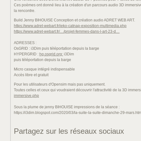
Ces poèmes ont donné lieu à la création d'un parcours audio 3D immersive. U
la rencontre.
Build Jenny BIHOUISE Conception et création audio ADRET WEB ART.
https://www.adret-webart.fr/ieko-catnap-exposition-multimedia.php
https://www.adret-webart.fr/…/projet-femmes-dans-l-art-23-d…
ADRESSES :
OsGRID : i3Dim puis téléportation depuis la barge
HYPERGRID :
hg.osgrid.org:
i3Dim
puis téléportation depuis la barge
Micro casque intégré indispensable
Accès libre et gratuit
Pour les utilisateurs d'Opensim mais pas uniquement.
Toutes celles et ceux qui voudraient découvrir l'attractivité de la 3D immersi
immersive.php
Sous la plume de jenny BIHOUISE impressions de la séance :
https://i3dim.blogspot.com/2020/03/la-suite-la-suite-dimanche-29-mars.htm
Partagez sur les réseaux sociaux