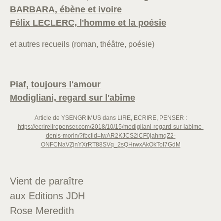
BARBARA, ébène et ivoire
Félix LECLERC, l'homme et la poésie
et autres recueils (roman, théâtre, poésie)
Piaf, toujours l'amour
Modigliani, regard sur l'abîme
Article de YSENGRIMUS dans LIRE, ECRIRE, PENSER :
https://ecrirelirepenser.com/2018/10/15/modigliani-regard-sur-labime-
denis-morin/?fbclid=IwAR2KJCS2iCF0jahmqZ2-
ONFCNaVZjnYXrRT88SVq_2sQHrwxAkOkToI7GdM
Vient de paraître
aux Editions JDH
Rose Meredith