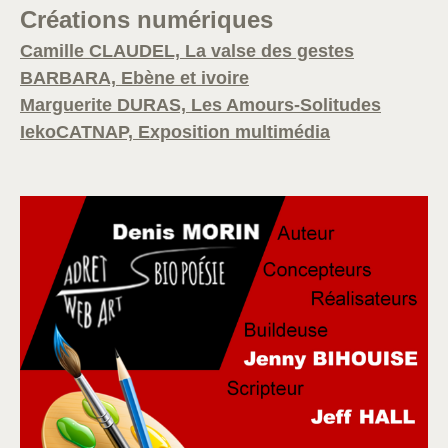
Créations numériques
Camille CLAUDEL, La valse des gestes
BARBARA, Ebène et ivoire
Marguerite DURAS, Les Amours-Solitudes
IekoCATNAP, Exposition multimédia