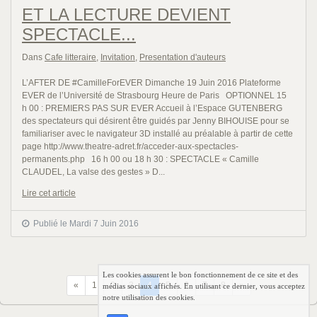
ET LA LECTURE DEVIENT
SPECTACLE...
Dans
Cafe litteraire
,
Invitation
,
Presentation d'auteurs
L’AFTER DE #CamilleForEVER Dimanche 19 Juin 2016 Plateforme
EVER de l’Université de Strasbourg Heure de Paris OPTIONNEL 15
h 00 : PREMIERS PAS SUR EVER Accueil à l’Espace GUTENBERG
des spectateurs qui désirent être guidés par Jenny BIHOUISE pour se
familiariser avec le navigateur 3D installé au préalable à partir de cette
page http://www.theatre-adret.fr/acceder-aux-spectacles-
permanents.php 16 h 00 ou 18 h 30 : SPECTACLE « Camille
CLAUDEL, La valse des gestes » D...
Lire cet article
Publié le Mardi 7 Juin 2016
Les cookies assurent le bon fonctionnement de ce site et des
Précédent
Suivant
«
1
2
3
4
5
6
7
8
»
médias sociaux affichés. En utilisant ce dernier, vous acceptez
notre utilisation des cookies.