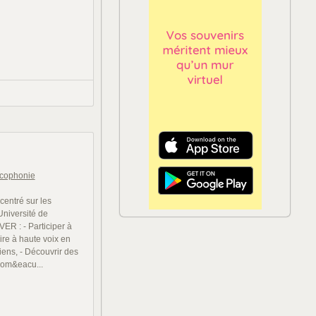
cophonie
centré sur les
Université de
R : - Participer à
re à haute voix en
ens, - Découvrir des
com&eacu...