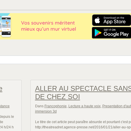
e
ALLER AU SPECTACLE SAN
DE CHEZ SOI
stance
Dans
Francophonie
,
Lecture a haute voix
,
Presentation d'au
immersion 3d
epuis le
de
Le titre de cet article peut paraître absurde et pourtant c'est p
24 h/24 h
http://theatreadret.agence-presse.net/2016/01/21/aller-au-sp