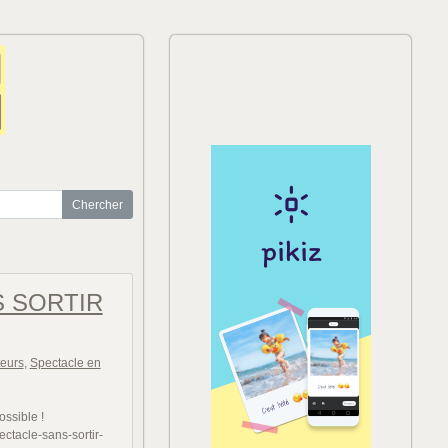
S SORTIR
teurs
,
Spectacle en
ossible !
ectacle-sans-sortir-