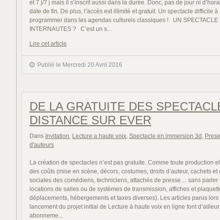
et 7 j/7 j mais il s’inscrit aussi dans la durée. Donc, pas de jour ni d’hora
date de fin. De plus, l’accès est illimité et gratuit. Un spectacle difficile à
programmer dans les agendas culturels classiques ! UN SPECTACL
INTERNAUTES ? C’est un s...
Lire cet article
Publié le Mercredi 20 Avril 2016
DE LA GRATUITE DES SPECTACL
DISTANCE SUR EVER
Dans
Invitation
,
Lecture a haute voix
,
Spectacle en immersion 3d
,
Prese
d'auteurs
La création de spectacles n’est pas gratuite. Comme toute production e
des coûts (mise en scène, décors, costumes, droits d’auteur, cachets et
sociales des comédiens, techniciens, attachés de presse… sans parler
locations de salles ou de systèmes de transmission, affiches et plaquett
déplacements, hébergements et taxes diverses). Les articles parus lors
lancement du projet initial de Lecture à haute voix en ligne font d’ailleur
abonneme...