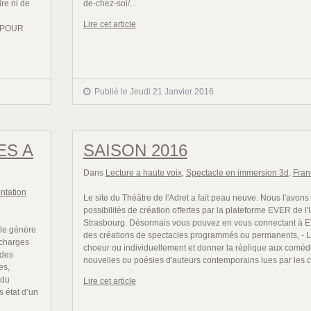
ire ni de
de-chez-soi/...
Lire cet article
E POUR
Publié le Jeudi 21 Janvier 2016
ES A
SAISON 2016
Dans
Lecture a haute voix
,
Spectacle en immersion 3d
,
Fran
ntation
Le site du Théâtre de l'Adret a fait peau neuve. Nous l'avons 
possibilités de création offertes par la plateforme EVER de l'
Strasbourg. Désormais vous pouvez en vous connectant à EVE
lle génère
des créations de spectacles programmés ou permanents, - Li
 charges
choeur ou individuellement et donner la réplique aux comédi
 des
nouvelles ou poésies d'auteurs contemporains lues par les 
es,
 du
Lire cet article
s état d’un