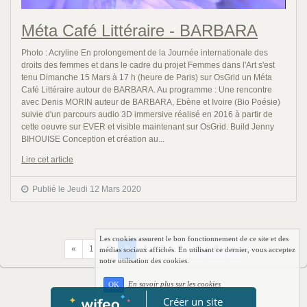
Méta Café Littéraire - BARBARA
Photo : Acryline En prolongement de la Journée internationale des
droits des femmes et dans le cadre du projet Femmes dans l'Art s'est
tenu Dimanche 15 Mars à 17 h (heure de Paris) sur OsGrid un Méta
Café Littéraire autour de BARBARA. Au programme : Une rencontre
avec Denis MORIN auteur de BARBARA, Ebène et Ivoire (Bio Poésie)
suivie d'un parcours audio 3D immersive réalisé en 2016 à partir de
cette oeuvre sur EVER et visible maintenant sur OsGrid. Build Jenny
BIHOUISE Conception et création au...
Lire cet article
Publié le Jeudi 12 Mars 2020
Les cookies assurent le bon fonctionnement de ce site et des
Précédent
Suivant
«
1
2
3
4
5
6
7
8
»
médias sociaux affichés. En utilisant ce dernier, vous acceptez
notre utilisation des cookies.
En savoir plus sur les cookies
OK
Créer un site